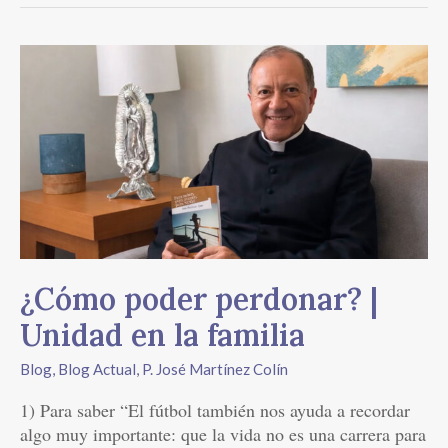
¿Cómo
poder
perdonar?
|
Unidad
en
la
familia
¿Cómo poder perdonar? |
Unidad en la familia
Blog
,
Blog Actual
,
P. José Martínez Colín
1) Para saber “El fútbol también nos ayuda a recordar
algo muy importante: que la vida no es una carrera para