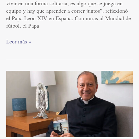
vivir en una forma solitaria, es algo que se juega en
equipo y hay que aprender a correr juntos”, reflexionó
el Papa León XIV en España. Con miras al Mundial de
fútbol, el Papa
Leer más »
Magnifica
Humanitas
(2)
|
Un
diálogo
con
el
Papa