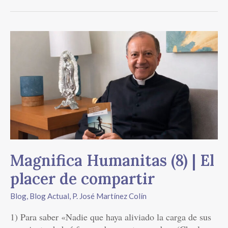
Magnifica
Humanitas
(8)
|
El
placer
de
compartir
Magnifica Humanitas (8) | El
placer de compartir
Blog
,
Blog Actual
,
P. José Martínez Colín
1) Para saber «Nadie que haya aliviado la carga de sus