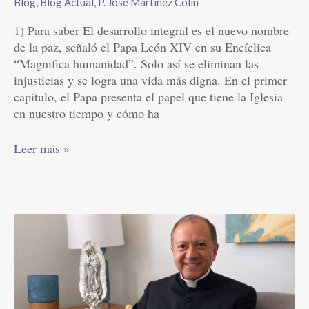
Blog
,
Blog Actual
,
P. José Martínez Colín
1) Para saber El desarrollo integral es el nuevo nombre
de la paz, señaló el Papa León XIV en su Encíclica
“Magnifica humanidad”. Solo así se eliminan las
injusticias y se logra una vida más digna. En el primer
capítulo, el Papa presenta el papel que tiene la Iglesia
en nuestro tiempo y cómo ha
Leer más »
El
Papa
en
la
cárcel
|