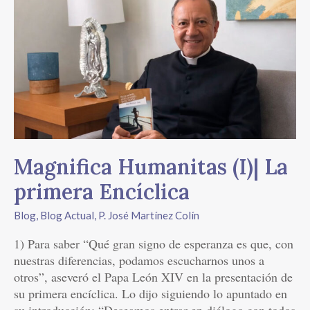
Humanitas
(I)|
La
primera
Encíclica
Magnifica Humanitas (I)| La
primera Encíclica
Blog
,
Blog Actual
,
P. José Martínez Colín
1) Para saber “Qué gran signo de esperanza es que, con
nuestras diferencias, podamos escucharnos unos a
otros”, aseveró el Papa León XIV en la presentación de
su primera encíclica. Lo dijo siguiendo lo apuntado en