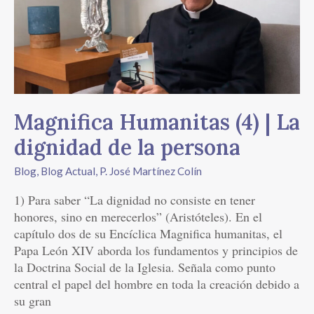
|
La
dignidad
de
la
persona
Magnifica Humanitas (4) | La
dignidad de la persona
Blog
,
Blog Actual
,
P. José Martínez Colín
1) Para saber “La dignidad no consiste en tener
honores, sino en merecerlos” (Aristóteles). En el
capítulo dos de su Encíclica Magnifica humanitas, el
Papa León XIV aborda los fundamentos y principios de
la Doctrina Social de la Iglesia. Señala como punto
central el papel del hombre en toda la creación debido a
su gran