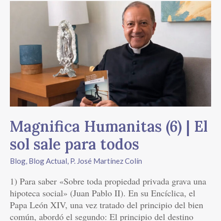
Magnifica
Humanitas
(6)
|
El
sol
sale
para
todos
Magnifica Humanitas (6) | El
sol sale para todos
Blog
,
Blog Actual
,
P. José Martínez Colín
1) Para saber «Sobre toda propiedad privada grava una
hipoteca social» (Juan Pablo II). En su Encíclica, el
Papa León XIV, una vez tratado del principio del bien
común, abordó el segundo: El principio del destino