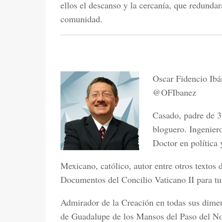
ellos el descanso y la cercanía, que redundar
comunidad.
Oscar Fidencio Ib
@OFIbanez
Casado, padre de 3 
bloguero. Ingenier
Doctor en política 
Mexicano, católico, autor entre otros textos 
Documentos del Concilio Vaticano II para t
Admirador de la Creación en todas sus dime
de Guadalupe de los Mansos del Paso del No