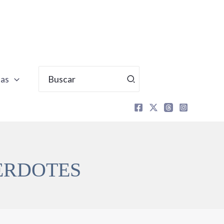
Buscar
tas
por:
ERDOTES