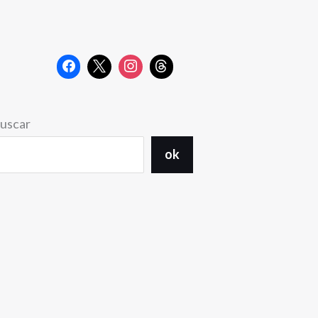
uscar
ok