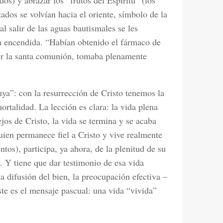
dos) y abrazar los “frutos del Espíritu” (los
zados se volvían hacia el oriente, símbolo de la
al salir de las aguas bautismales se les
la encendida. “Habían obtenido el fármaco de
ir la santa comunión, tomaba plenamente
uya”: con la resurrección de Cristo tenemos la
rtalidad. La lección es clara: la vida plena
jos de Cristo, la vida se termina y se acaba
ien permanece fiel a Cristo y vive realmente
os), participa, ya ahora, de la plenitud de su
. Y tiene que dar testimonio de esa vida
la difusión del bien, la preocupación efectiva –
ste es el mensaje pascual: una vida “vivida”