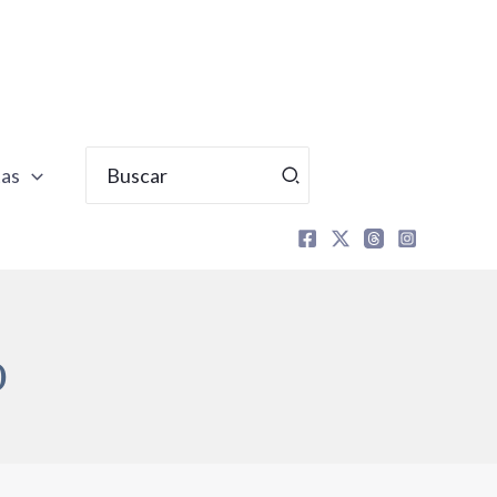
Buscar
tas
por:
O