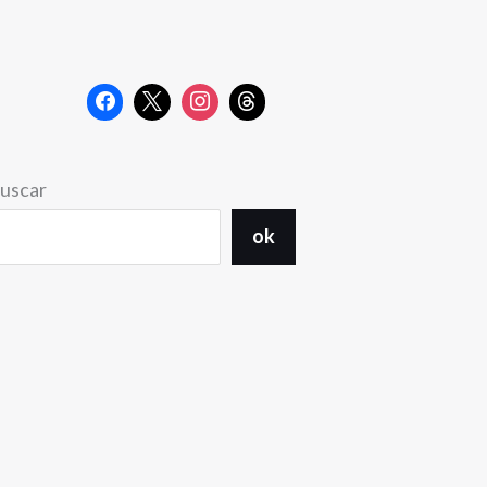
uscar
ok