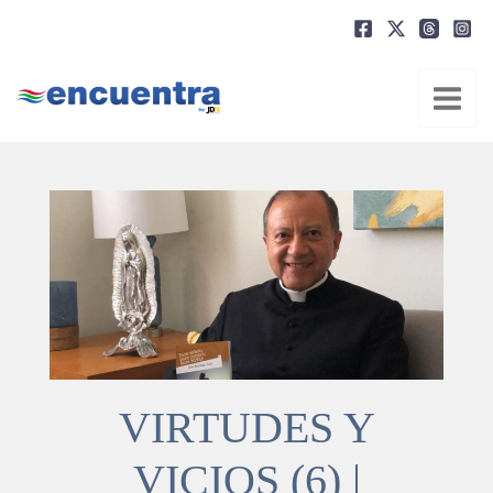
Ir
al
contenido
VIRTUDES Y
VICIOS (6) |