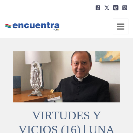
Ir
al
contenido
VIRTUDES Y
VICIOS (16) | UNA