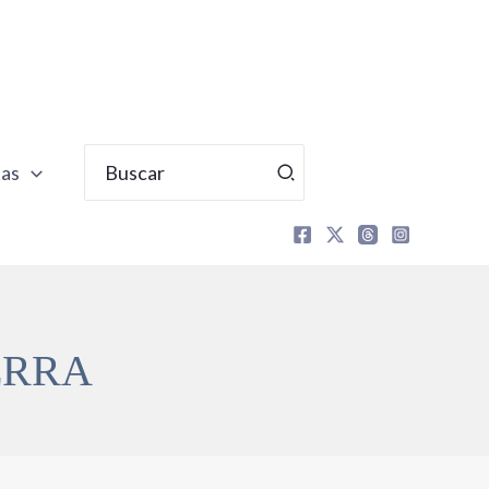
Buscar
tas
por:
ERRA