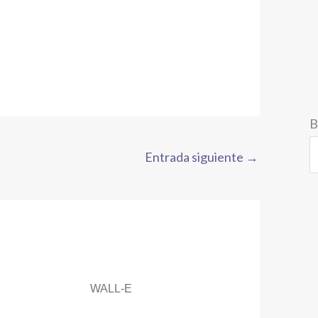
B
Entrada siguiente
→
WALL-E