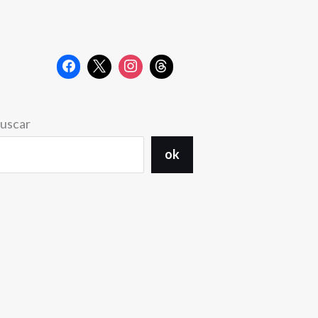
uscar
ok