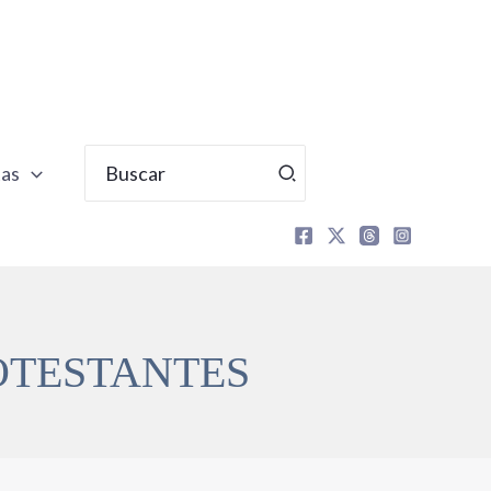
Buscar
tas
por:
OTESTANTES