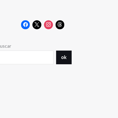
uscar
ok