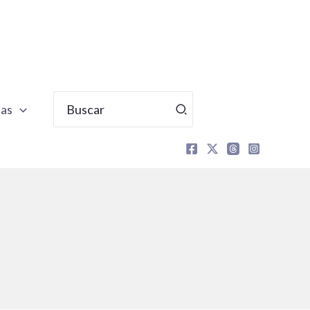
Buscar
tas
por: