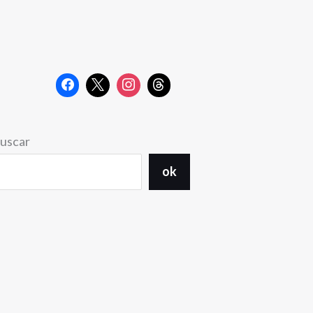
uscar
ok