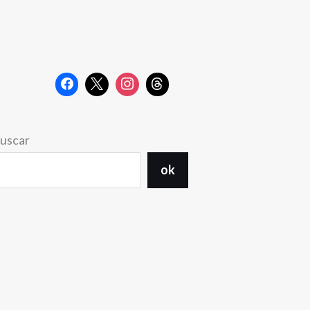
uscar
ok