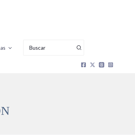
Buscar
tas
por:
ÓN