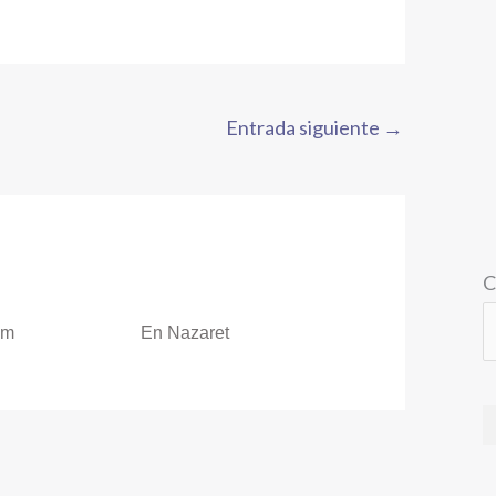
Entrada siguiente
→
C
om
En Nazaret