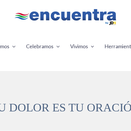
emos
Celebramos
Vivimos
Herramien
U DOLOR ES TU ORACI