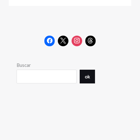
Buscar
ok