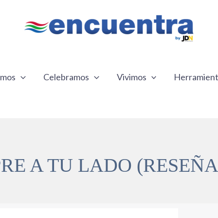
emos
Celebramos
Vivimos
Herramien
RE A TU LADO (RESEÑA