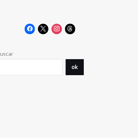
uscar
ok