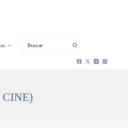
Buscar
tas
por:
 CINE)