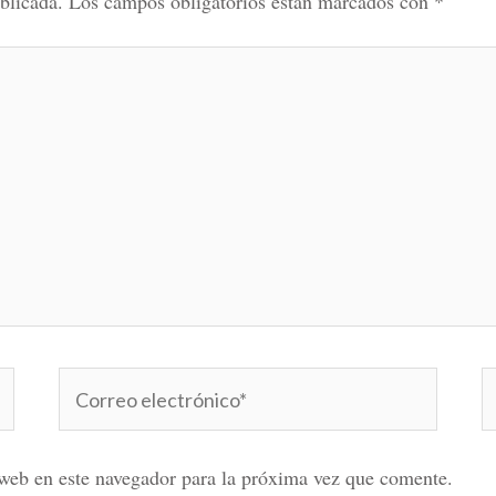
blicada.
Los campos obligatorios están marcados con
*
Correo
W
electrónico*
web en este navegador para la próxima vez que comente.