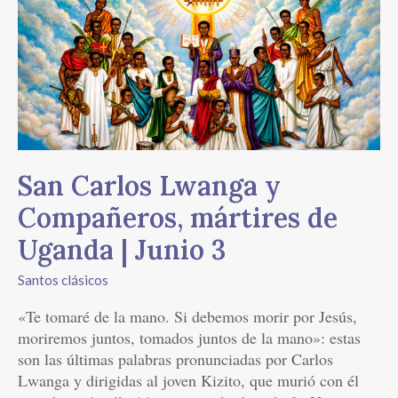
Lwanga
y
Compañeros,
mártires
de
Uganda
|
Junio
San Carlos Lwanga y
3
Compañeros, mártires de
Uganda | Junio 3
Santos clásicos
«Te tomaré de la mano. Si debemos morir por Jesús,
moriremos juntos, tomados juntos de la mano»: estas
son las últimas palabras pronunciadas por Carlos
Lwanga y dirigidas al joven Kizito, que murió con él