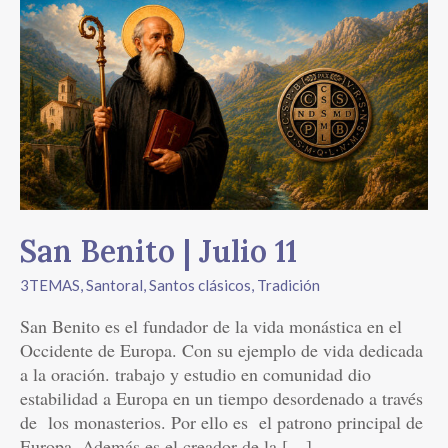
San
Benito
|
Julio
11
San Benito | Julio 11
3TEMAS
,
Santoral
,
Santos clásicos
,
Tradición
San Benito es el fundador de la vida monástica en el
Occidente de Europa. Con su ejemplo de vida dedicada
a la oración. trabajo y estudio en comunidad dio
estabilidad a Europa en un tiempo desordenado a través
de los monasterios. Por ello es el patrono principal de
Europa. Además es el creador de la […]