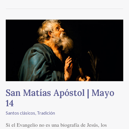
San
Matías
Apóstol
|
Mayo
14
San Matías Apóstol | Mayo
14
Santos clásicos
,
Tradición
Si el Evangelio no es una biografía de Jesús, los