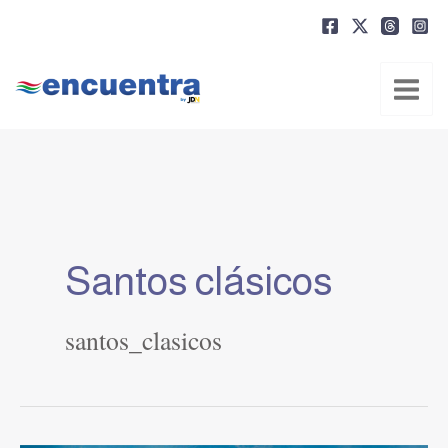
Ir
al
contenido
Santos clásicos
santos_clasicos