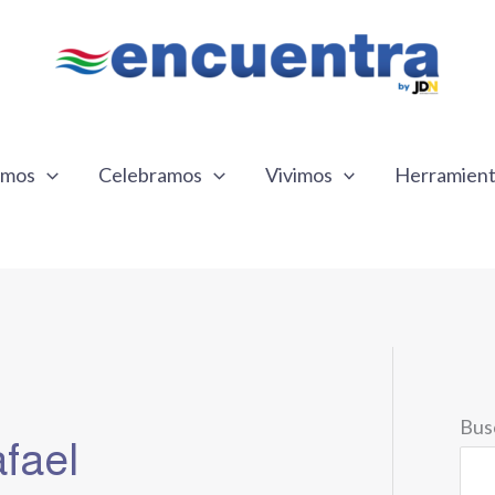
emos
Celebramos
Vivimos
Herramien
Bus
fael