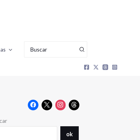
Buscar
tas
por:
car
ok