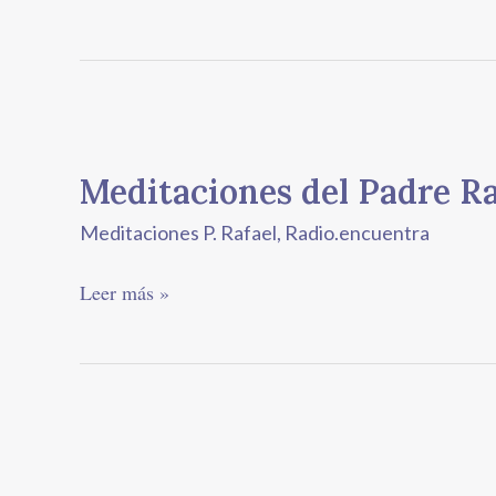
Meditaciones
del
Meditaciones del Padre Ra
Padre
Rafael
Meditaciones P. Rafael
,
Radio.encuentra
Arce
Leer más »