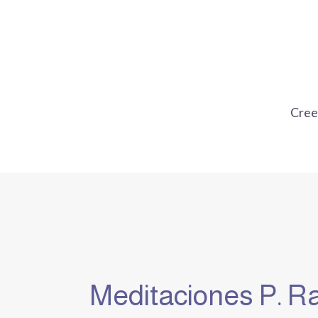
Ir
al
contenido
Cre
Meditaciones P. Ra