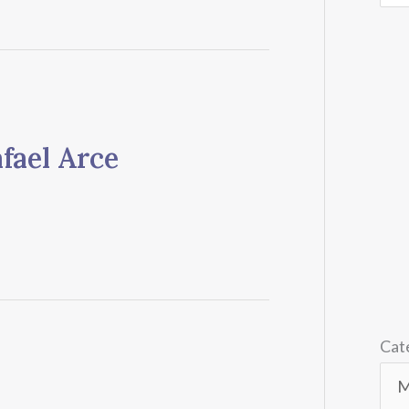
fael Arce
Cat