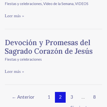
Fiestas y celebraciones
,
Video de la Semana
,
VIDEOS
Leer más »
Devoción
Devoción y Promesas del
y
Sagrado Corazón de Jesús
Promesas
del
Fiestas y celebraciones
Sagrado
Corazón
Leer más »
de
Jesús
←
Anterior
1
2
3
…
8