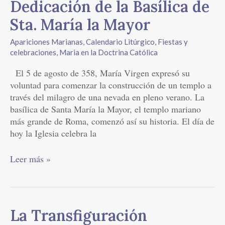
Dedicación
Dedicación de la Basílica de
de
Sta. María la Mayor
la
Basílica
Apariciones Marianas
,
Calendario Litúrgico
,
Fiestas y
de
celebraciones
,
Maria en la Doctrina Católica
Sta.
El 5 de agosto de 358, María Virgen expresó su
María
voluntad para comenzar la construcción de un templo a
la
través del milagro de una nevada en pleno verano. La
Mayor
basílica de Santa María la Mayor, el templo mariano
más grande de Roma, comenzó así su historia. El día de
hoy la Iglesia celebra la
Leer más »
La
La Transfiguración
Transfiguración