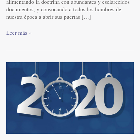
alimentando la doctrina con abundantes y esclarecidos
documentos, y convocando a todos los hombres de
nuestra época a abrir sus puertas […]
Leer más »
2020
El
coraje
de
recomenzar