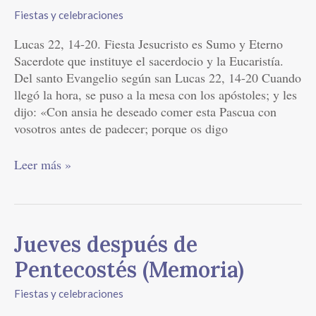
esto
Fiestas y celebraciones
en
recuerdo
Lucas 22, 14-20. Fiesta Jesucristo es Sumo y Eterno
mío
Sacerdote que instituye el sacerdocio y la Eucaristía.
Del santo Evangelio según san Lucas 22, 14-20 Cuando
llegó la hora, se puso a la mesa con los apóstoles; y les
dijo: «Con ansia he deseado comer esta Pascua con
vosotros antes de padecer; porque os digo
Leer más »
Jueves
Jueves después de
después
Pentecostés (Memoria)
de
Pentecostés
Fiestas y celebraciones
(Memoria)