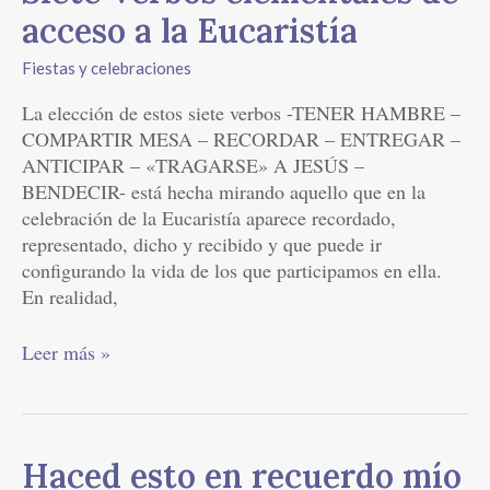
Verbos
acceso a la Eucaristía
elementales
de
Fiestas y celebraciones
acceso
La elección de estos siete verbos -TENER HAMBRE –
a
COMPARTIR MESA – RECORDAR – ENTREGAR –
la
ANTICIPAR – «TRAGARSE» A JESÚS –
Eucaristía
BENDECIR- está hecha mirando aquello que en la
celebración de la Eucaristía aparece recordado,
representado, dicho y recibido y que puede ir
configurando la vida de los que participamos en ella.
En realidad,
Leer más »
Haced
Haced esto en recuerdo mío