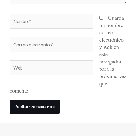
Nombre*
Guarda
mi nombre,
correo
electrónico
Correo
y web en
electrónico*
este
navegador
Web
para la
próxima vez
que
comente.