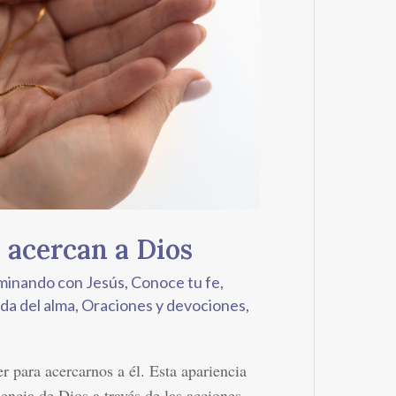
 acercan a Dios
minando con Jesús
,
Conoce tu fe
,
ida del alma
,
Oraciones y devociones
,
 para acercarnos a él. Esta apariencia
ncia de Dios a través de las acciones