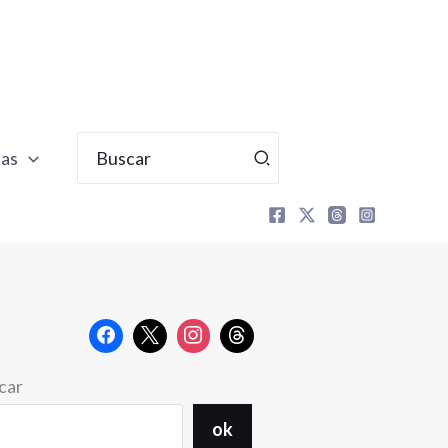
Buscar
tas
por:
car
ok