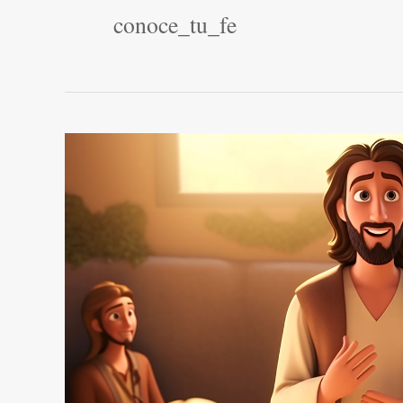
conoce_tu_fe
Aprender
de
las
bienaventuranzas