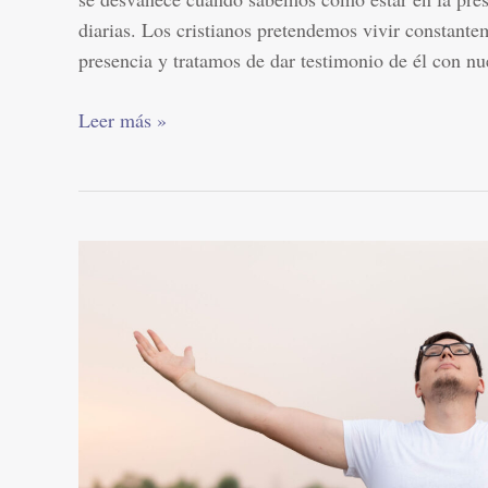
diarias. Los cristianos pretendemos vivir constant
presencia y tratamos de dar testimonio de él con nu
Leer más »
La
libertad
del
hombre