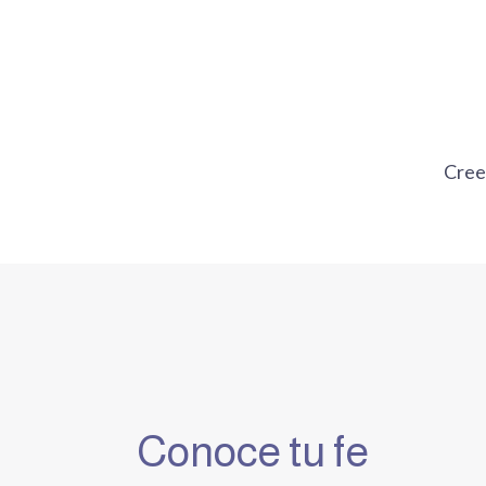
Ir
al
contenido
Cre
Conoce tu fe