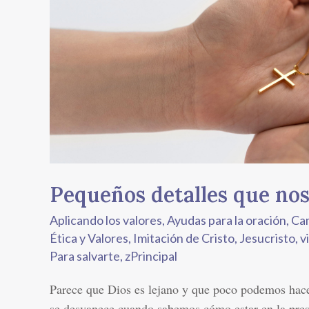
nos
acercan
a
Dios
Pequeños detalles que nos
Aplicando los valores
,
Ayudas para la oración
,
Ca
Ética y Valores
,
Imitación de Cristo
,
Jesucristo, v
Para salvarte
,
zPrincipal
Parece que Dios es lejano y que poco podemos hacer
se desvanece cuando sabemos cómo estar en la prese