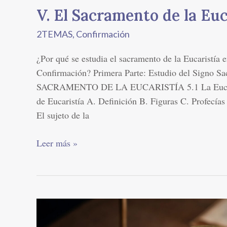
V. El Sacramento de la Euc
2TEMAS
,
Confirmación
¿Por qué se estudia el sacramento de la Eucaristía 
Confirmación? Primera Parte: Estudio del Signo 
SACRAMENTO DE LA EUCARISTÍA 5.1 La Eucaris
de Eucaristía A. Definición B. Figuras C. Profecías
El sujeto de la
Leer más »
La
grandeza