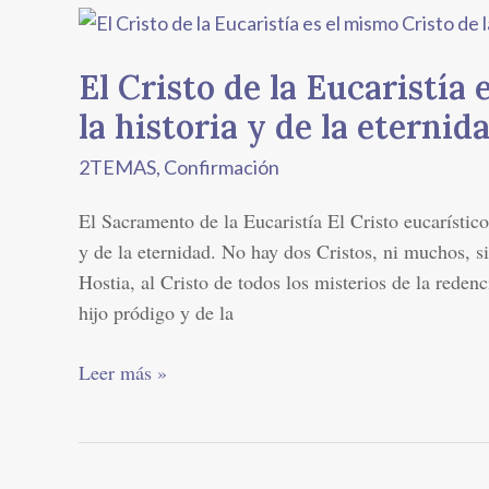
El
Cristo
El Cristo de la Eucaristía 
de
la
la historia y de la eternid
Eucaristía
2TEMAS
,
Confirmación
es
el
El Sacramento de la Eucaristía El Cristo eucarístico 
mismo
y de la eternidad. No hay dos Cristos, ni muchos, 
Cristo
Hostia, al Cristo de todos los misterios de la redenc
de
hijo pródigo y de la
la
historia
Leer más »
y
de
la
eternidad