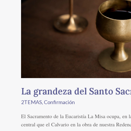
del
Santo
Sacrificio
de
la
Misa
La grandeza del Santo Sacr
2TEMAS
,
Confirmación
El Sacramento de la Eucaristía La Misa ocupa, en la
central que el Calvario en la obra de nuestra Redenc