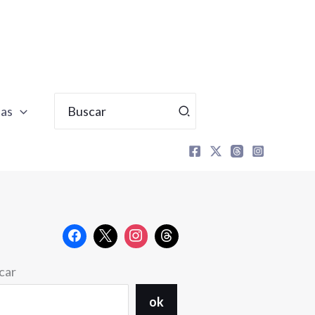
Buscar
tas
por:
car
ok