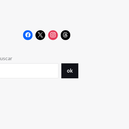
uscar
ok