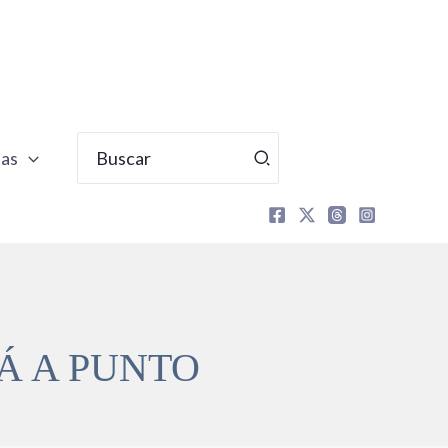
Buscar
tas
por:
Á A PUNTO