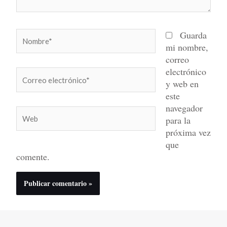
Nombre*
Guarda
mi nombre,
correo
electrónico
Correo
y web en
electrónico*
este
navegador
Web
para la
próxima vez
que
comente.