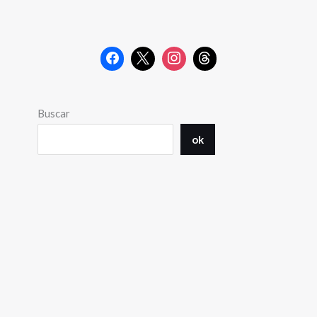
Buscar
ok