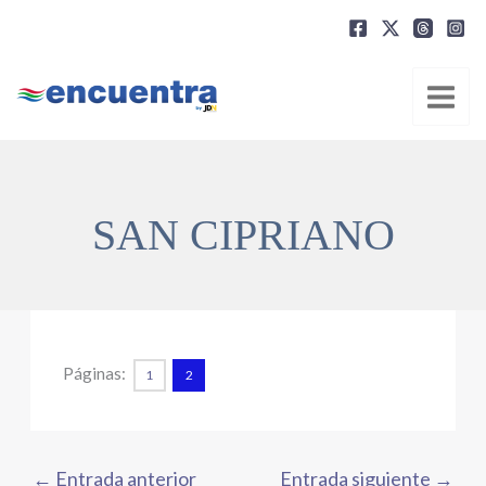
Ir
al
contenido
SAN CIPRIANO
Páginas:
1
2
←
Entrada anterior
Entrada siguiente
→