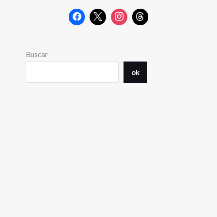
Buscar
ok