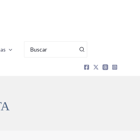
Buscar
tas
por:
TA