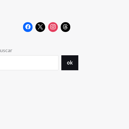
uscar
ok