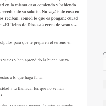
ced en la misma casa comiendo y bebiendo
erecedor de su salario. No vayáis de casa en
 os reciban, comed lo que os pongan; curad
s: «El Reino de Dios está cerca de vosotros.
scípulos para que te preparen el terreno en
C
os viajes y han aprendido la buena nueva
estos a lo que haga falta.
sidad a tu llamada; los que no se han
s.
 dos- te parecen pocos: «la mies es mucha,