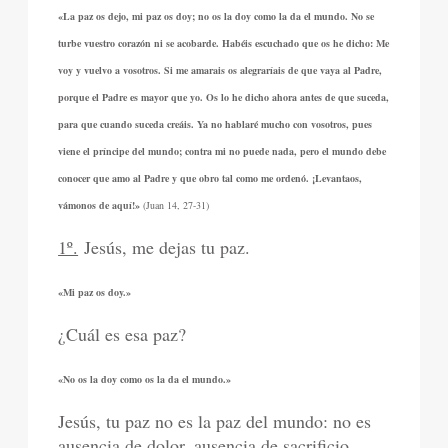
«La paz os dejo, mi paz os doy; no os la doy como la da el mundo. No se
turbe vuestro corazón ni se acobarde. Habéis escuchado que os he dicho: Me
voy y vuelvo a vosotros. Si me amarais os alegraríais de que vaya al Padre,
porque el Padre es mayor que yo. Os lo he dicho ahora antes de que suceda,
para que cuando suceda creáis. Ya no hablaré mucho con vosotros, pues
viene el príncipe del mundo; contra mi no puede nada, pero el mundo debe
conocer que amo al Padre y que obro tal como me ordenó. ¡Levantaos,
vámonos de aquí!»
(Juan 14, 27-31)
1º.
Jesús, me dejas tu paz.
«Mi paz os doy.»
¿Cuál es esa paz?
«No os la doy como os la da el mundo.»
Jesús, tu paz no es la paz del mundo: no es
ausencia de dolor, ausencia de sacrificio.