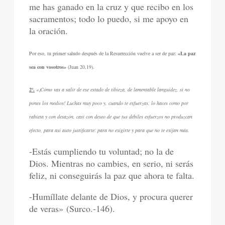
me has ganado en la cruz y que recibo en los
sacramentos; todo lo puedo, si me apoyo en
la oración.
Por eso, tu primer saludo después de la Resurrección vuelve a ser de paz:
«La paz
sea con vosotros»
(Juan 20,19).
2º.
«¡Cómo vas a salir de ese estado de tibieza, de lamentable languidez, si no
pones los medios! Luchas muy poco y, cuando te esfuerzas, lo haces como por
rabieta y con desazón, casi con deseo de que tus débiles esfuerzos no produzcan
efecto, para así auto justificarte: para no exigirte y para que no te exijan más.
-Estás cumpliendo tu voluntad; no la de
Dios. Mientras no cambies, en serio, ni serás
feliz, ni conseguirás la paz que ahora te falta.
-Humíllate delante de Dios, y procura querer
de veras» (Surco.-146).