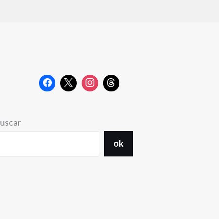
uscar
ok