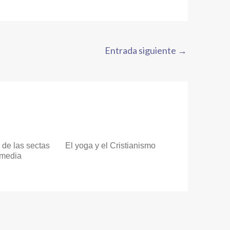
Entrada siguiente
→
 de las sectas
El yoga y el Cristianismo
-media