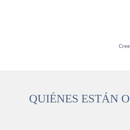
Ir
al
contenido
Cre
QUIÉNES ESTÁN 