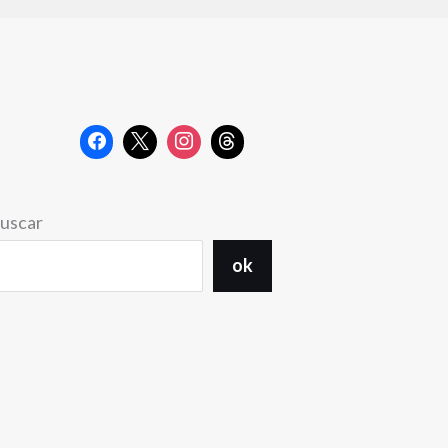
uscar
ok