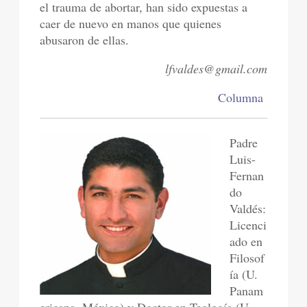
el trauma de abortar, han sido expuestas a
caer de nuevo en manos que quienes
abusaron de ellas.
lfvaldes@gmail.com
Columna
Padre
Luis-
Fernan
do
Valdés:
Licenci
ado en
Filosof
ía (U.
Panam
ericana, México) y Doctor en Teología (U.