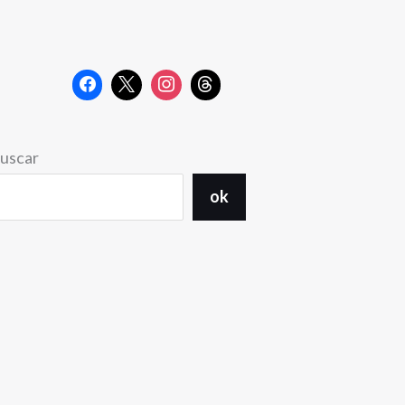
uscar
ok