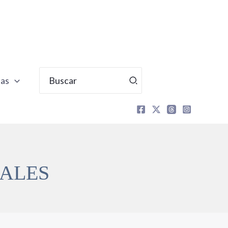
Buscar
tas
por:
IALES