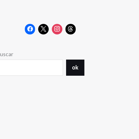
uscar
ok