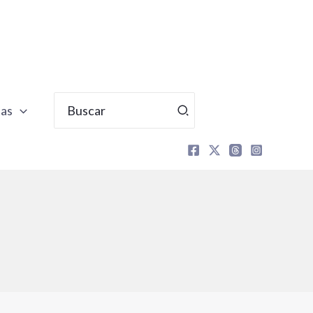
Buscar
tas
por: