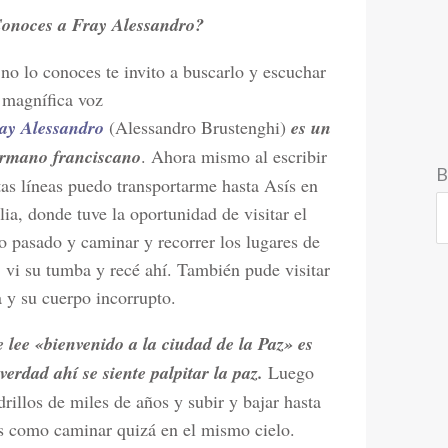
onoces a Fray Alessandro?
 no lo conoces te invito a buscarlo y escuchar
 magnífica voz
ay Alessandro
(Alessandro Brustenghi)
es un
rmano franciscano
. Ahora mismo al escribir
B
tas líneas puedo transportarme hasta Asís en
alia, donde tuve la oportunidad de visitar el
o pasado y caminar y recorrer los lugares de
, vi su tumba y recé ahí. También pude visitar
la y su cuerpo incorrupto.
 lee «bienvenido a la ciudad de la Paz» es
erdad ahí se siente palpitar la paz.
Luego
rillos de miles de años y subir y bajar hasta
es como caminar quizá en el mismo cielo.