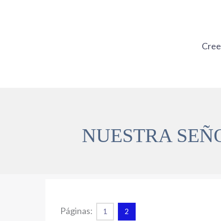
Ir
al
contenido
Cre
NUESTRA SEÑ
Páginas:
1
2