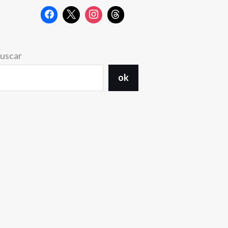
uscar
ok