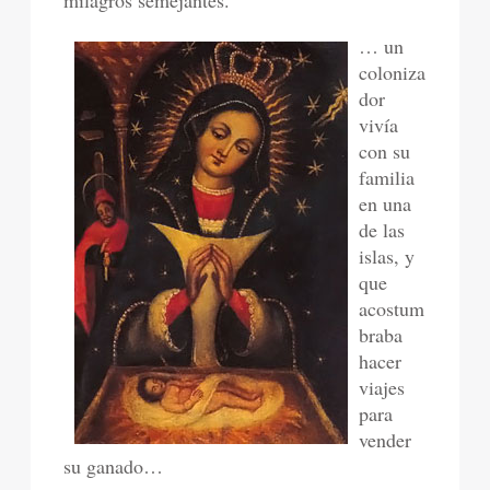
milagros semejantes.
… un
coloniza
dor
vivía
con su
familia
en una
de las
islas, y
que
acostum
braba
hacer
viajes
para
vender
su ganado…