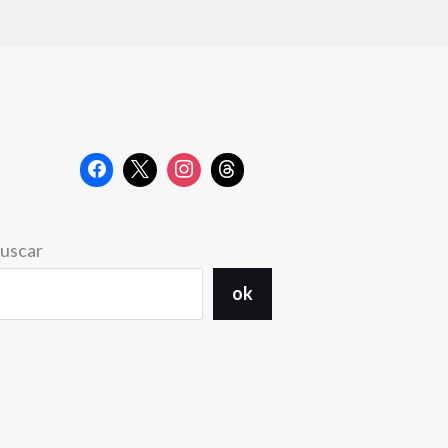
uscar
ok