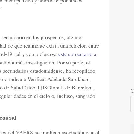
posmenopáusico y abortos espontáneos
”
 secundario en los prospectos, algunos
idad de que realmente exista una relación entre
ovid-19, tal y como observa
este comentario a
olicita más investigación. Por su parte, el
s secundarios estadounidense, ha recopilado
como indica a Verificat Adelaida Sarukhan,
uto de Salud Global (ISGlobal) de Barcelona.
C
egularidades en el ciclo o, incluso, sangrado
causal
ados del VAERS no implican asociación causal