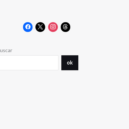
uscar
ok