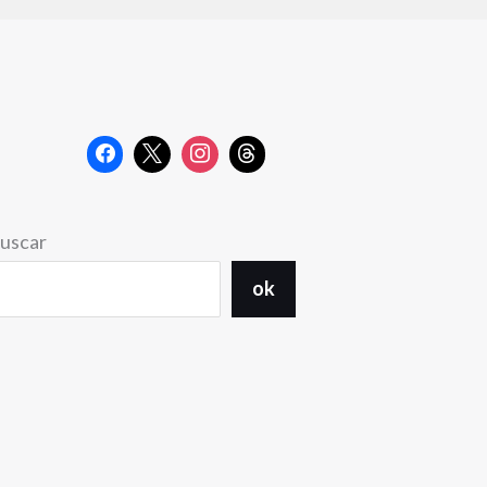
uscar
ok