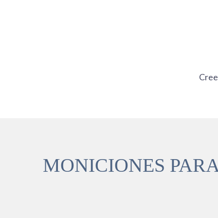
Ir
al
contenido
Cre
MONICIONES PARA 