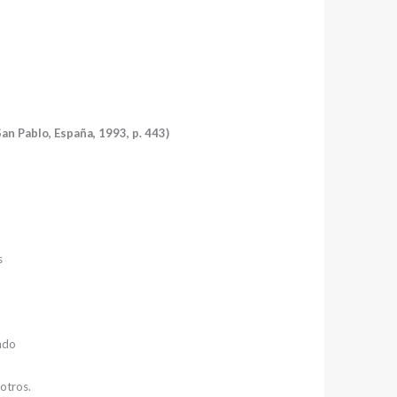
an Pablo, España, 1993, p. 443)
s
undo
sotros.