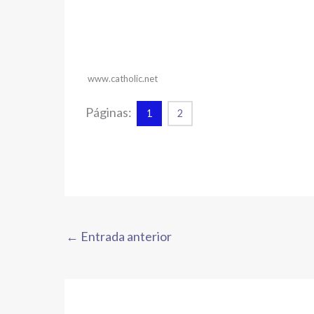
www.catholic.net
Páginas:
1
2
←
Entrada anterior