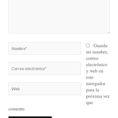
Nombre*
Guarda
mi nombre,
correo
electrónico
Correo
y web en
electrónico*
este
navegador
Web
para la
próxima vez
que
comente.