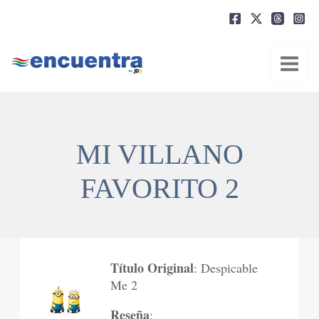
Ir
al
contenido
MI VILLANO
FAVORITO 2
Título Original
: Despicable
Me 2
Reseña
: