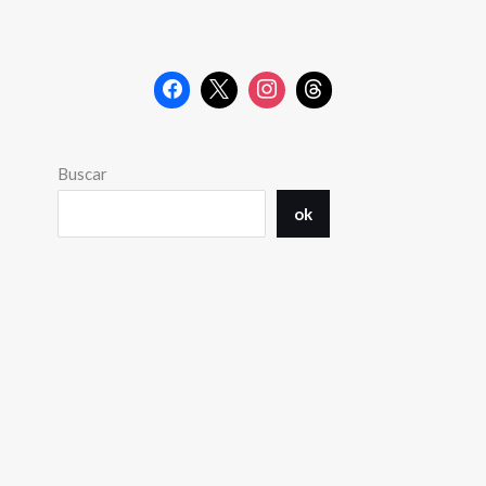
Buscar
ok