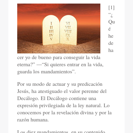
[1]
“¿
Qu
é
he
de
ha
cer yo de bueno para conseguir la vida
eterna?” —“Si quieres entrar en la vida,
guarda los mandamientos”.
Por su modo de actuar y su predicación
Jesús, ha atestiguado el valor perenne del
Decálogo. El Decálogo contiene una
expresión privilegiada de la ley natural. Lo
conocemos por la revelación divina y por la
razón humana.
Los diez mandamientos, en su contenido