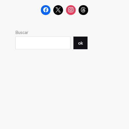
Buscar
ok