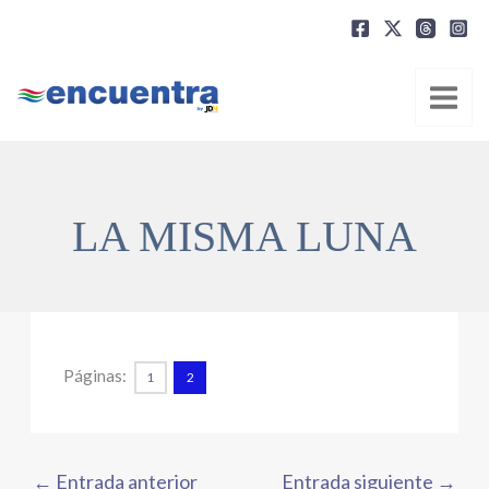
Ir
al
contenido
LA MISMA LUNA
Páginas:
1
2
←
Entrada anterior
Entrada siguiente
→