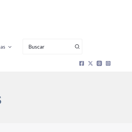
Buscar
tas
por:
S