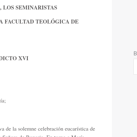
 LOS SEMINARISTAS
IA FACULTAD TEOLÓGICA DE
B
DICTO XVI
ía;
a de la solemne celebración eucarística de