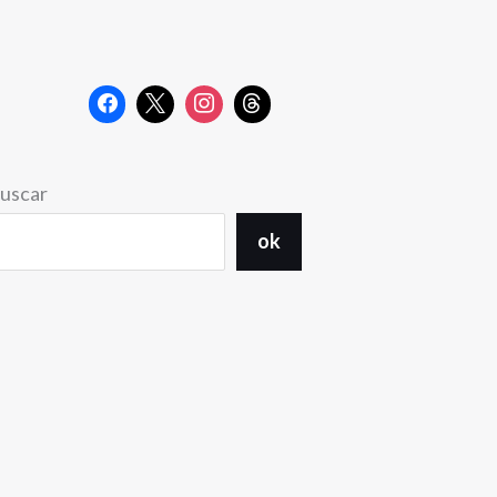
uscar
ok