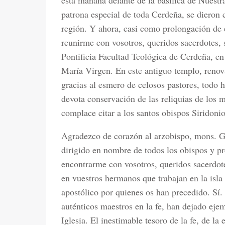
esta mañana delante de la basílica de Nuestr
patrona especial de toda Cerdeña, se dieron 
región. Y ahora, casi como prolongación de e
reunirme con vosotros, queridos sacerdotes, 
Pontificia Facultad Teológica de Cerdeña, en
María Virgen. En este antiguo templo, renov
gracias al esmero de celosos pastores, todo h
devota conservación de las reliquias de los m
complace citar a los santos obispos Siridonio
Agradezco de corazón al arzobispo, mons. G
dirigido en nombre de todos los obispos y pre
encontrarme con vosotros, queridos sacerdote
en vuestros hermanos que trabajan en la isla
apostólico por quienes os han precedido. Sí
auténticos maestros en la fe, han dejado ejem
Iglesia. El inestimable tesoro de la fe, de la 