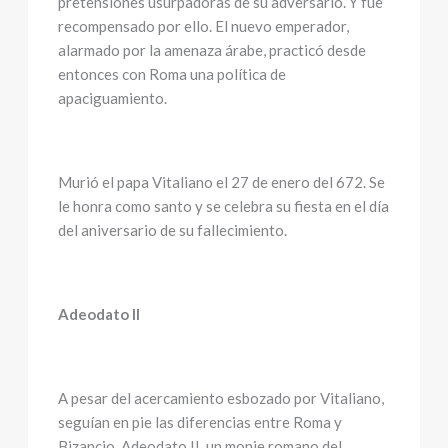
pretensiones usurpadoras de su adversario. Y fue
recompensado por ello. El nuevo emperador,
alarmado por la amenaza árabe, practicó desde
entonces con Roma una política de
apaciguamiento.
Murió el papa Vitaliano el 27 de enero del 672. Se
le honra como santo y se celebra su fiesta en el día
del aniversario de su fallecimiento.
Adeodato II
A pesar del acercamiento esbozado por Vitaliano,
seguían en pie las diferencias entre Roma y
Bizancio. Adeodato II, un monje romano del