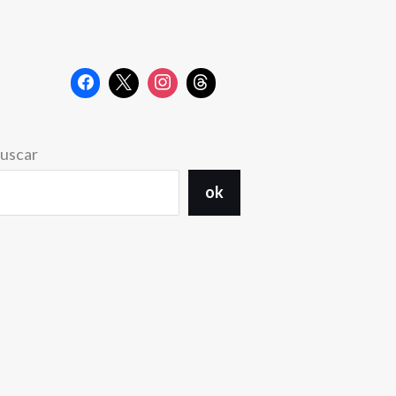
uscar
ok