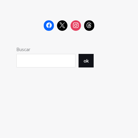
Buscar
ok