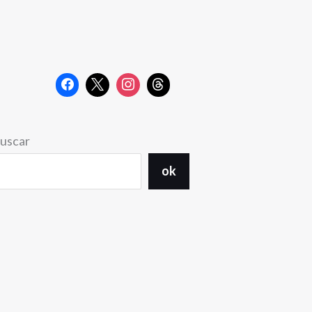
uscar
ok