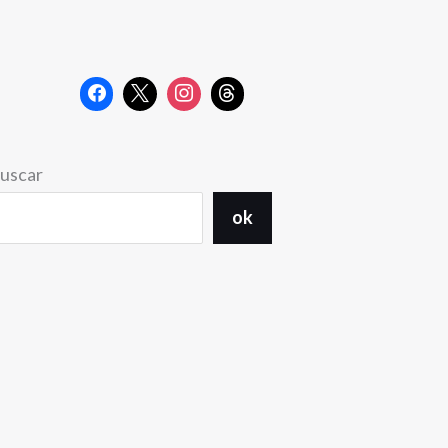
uscar
ok