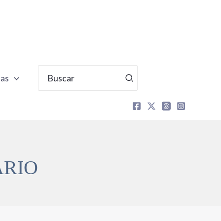
Buscar
tas
por:
ARIO