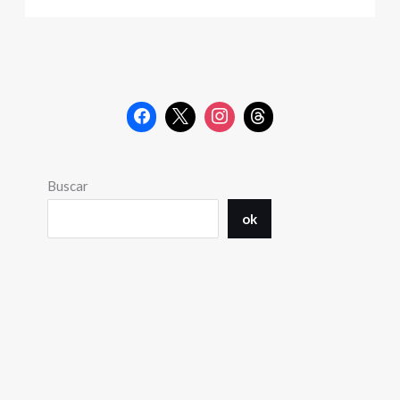
Buscar
ok