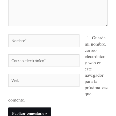
Nombre*
Guarda
mi nombre,
correo
electrónico
Correo
y web en
electrónico*
este
navegador
Web
para la
próxima vez
que
comente.