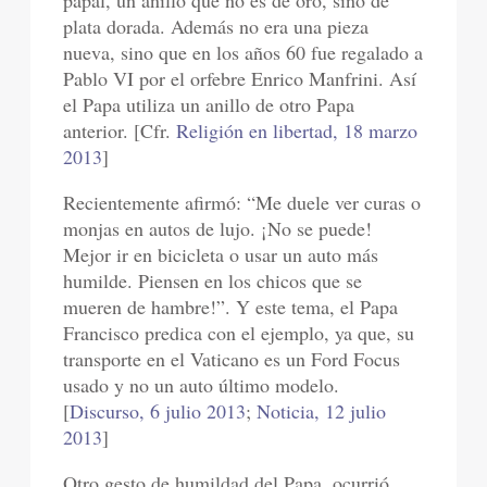
papal, un anillo que no es de oro, sino de
plata dorada. Además no era una pieza
nueva, sino que en los años 60 fue regalado a
Pablo VI por el orfebre Enrico Manfrini. Así
el Papa utiliza un anillo de otro Papa
anterior. [Cfr.
Religión en libertad, 18 marzo
2013
]
Recientemente afirmó: “Me duele ver curas o
monjas en autos de lujo. ¡No se puede!
Mejor ir en bicicleta o usar un auto más
humilde. Piensen en los chicos que se
mueren de hambre!”. Y este tema, el Papa
Francisco predica con el ejemplo, ya que, su
transporte en el Vaticano es un Ford Focus
usado y no un auto último modelo.
[
Discurso, 6 julio 2013
;
Noticia, 12 julio
2013
]
Otro gesto de humildad del Papa, ocurrió