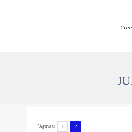
Ir
al
contenido
Cre
JU
Páginas:
1
2