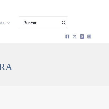
Buscar
tas
por:
RRA