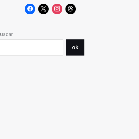
uscar
ok