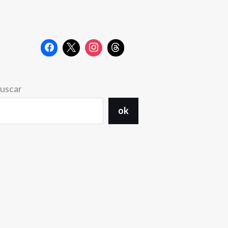
uscar
ok