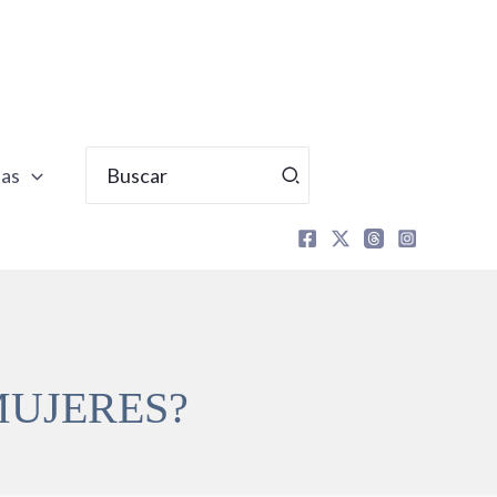
Buscar
tas
por:
MUJERES?