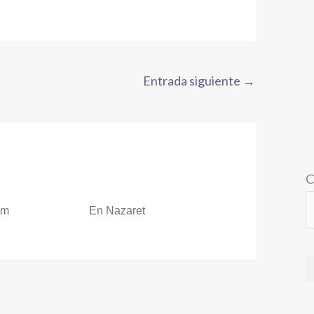
Entrada siguiente
→
C
om
En Nazaret