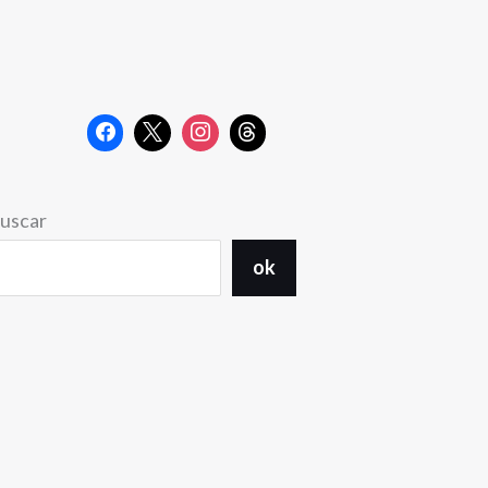
uscar
ok